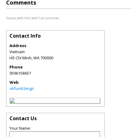
Comments
Issues with this site? Let us know.
Contact Info
Address
Vietnam
Hồ Chí Minh
,
WA
700000
Phone
0596158437
Web
okfun6.bingo
Contact Us
Your Name: