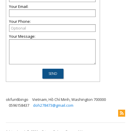
Your Email:
Your Phone:
Your Message:
okfun6bingo
Vietnam, Hồ Chí Minh, Washington 700000
0596158437
doh278473@gmail.com